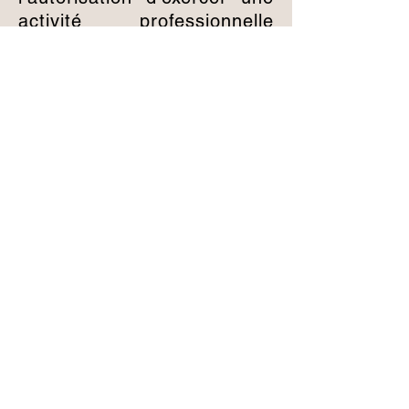
activité professionnelle
(taxi, débit de boisson,
auto-école, assistante
maternelle).
Maître Lucrèce CHERAMY
peut vous accompagner.
CONTACTEZ NOUS
Lucrèce CHERAMY Avocat
07 66 01 68 31
lucrece.cheramy@avocat.fr
53 rue bonnabaud
63000 Clermont-Ferrand, France